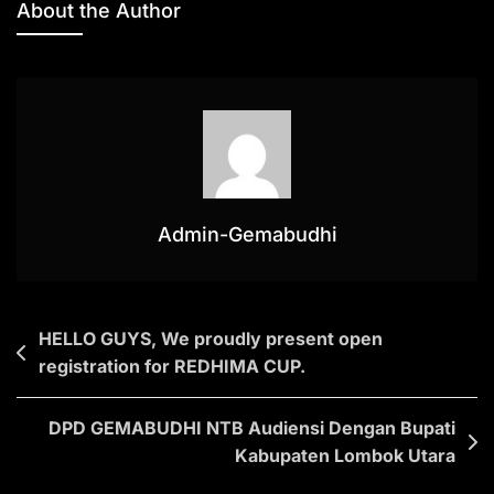
About the Author
p
o
m
n
p
o
k
k
Admin-Gemabudhi
HELLO GUYS, We proudly present open
registration for REDHIMA CUP.
DPD GEMABUDHI NTB Audiensi Dengan Bupati
Kabupaten Lombok Utara