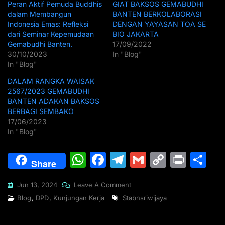
Peran Aktif Pemuda Buddhis
GIAT BAKSOS GEMABUDHI
dalam Membangun
BANTEN BERKOLABORASI
Indonesia Emas: Refleksi
DENGAN YAYASAN TOA SE
dari Seminar Kepemudaan
BIO JAKARTA
Gemabudhi Banten.
17/09/2022
30/10/2023
In "Blog"
In "Blog"
DALAM RANGKA WAISAK
2567/2023 GEMABUDHI
BANTEN ADAKAN BAKSOS
BERBAGI SEMBAKO
17/06/2023
In "Blog"
W
F
T
G
C
Pr
S
Share
h
a
el
m
o
in
h
Jun 13, 2024
Leave A Comment
at
c
e
ai
p
t
ar
Blog
,
DPD
,
Kunjungan Kerja
Stabnsriwijaya
s
e
gr
l
y
e
A
b
a
Li