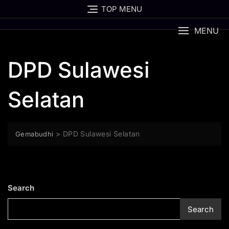
Skip
TOP MENU
to
content
MENU
DPD Sulawesi
Selatan
>
DPD Sulawesi Selatan
Gemabudhi
Search
Search