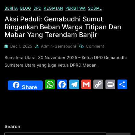
Inovatif
BERITA
BLOG
DPD
KEGIATAN
PERISTIWA
SOSIAL
Serta
Berperan
Aksi Peduli: Gemabudhi Sumut
Aktif
Ringankan Beban Warga Titipan Dan
Dalam
Mabar Yang Terendam Banjir
Membangun
NKRI
On
Dec 1, 2025
Admin-Gemabudhi
Comment
Aksi
Sumatera Utara, 30 November 2025 – Ketua DPD Gemabudhi
Peduli:
Gemabudhi
Sumatera Utara yang juga Ketua DPRD Medan,
Sumut
Ringankan
W
F
T
G
C
Pr
S
Beban
Share
Warga
h
a
el
m
o
in
h
Titipan
at
c
e
ai
p
Dan
t
a
Mabar
s
e
gr
l
y
e
Yang
Terendam
A
b
a
Li
Banjir
Search
p
o
m
n