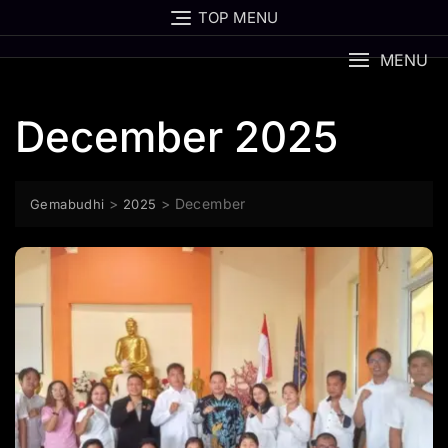
Skip
TOP MENU
to
content
MENU
December 2025
>
>
December
Gemabudhi
2025