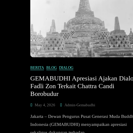
BERITA
BLOG
DIALOG
GEMABUDHI Apresiasi Ajakan Dial
Fadli Zon Terkait Chattra Candi
Borobudur
May 4, 2026
Admin-Gemabudhi
Jakarta – Dewan Pengurus Pusat Generasi Muda Buddh
Indonesia (GEMABUDHI) menyampaikan apresiasi
sekaligus dukungan terhadap