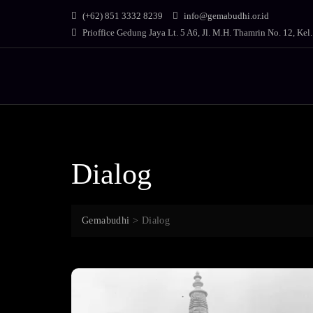
Skip
(+62) 851 3332 8239
info@gemabudhi.or.id
to
Prioffice Gedung Jaya Lt. 5 A6, Jl. M.H. Thamrin No. 12, Kel
content
Dialog
Gemabudhi
>
Dialog