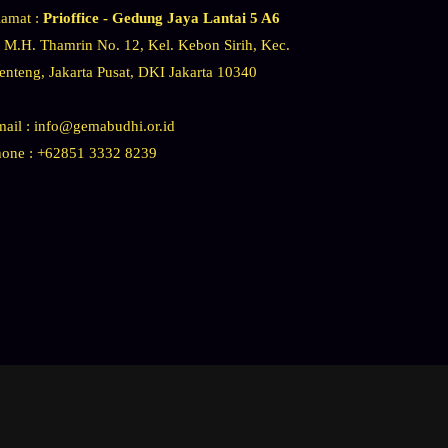
lamat :
Prioffice - Gedung Jaya
Lantai 5 A6
. M.H. Thamrin No. 12, Kel. Kebon Sirih, Kec.
nteng, Jakarta Pusat, DKI Jakarta 10340
ail : info@gemabudhi.or.id
hone : +62851 3332 8239