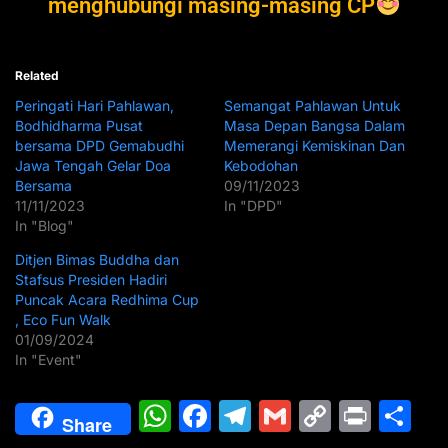
menghubungi masing-masing CP
Related
Peringati Hari Pahlawan,
Semangat Pahlawan Untuk
Bodhidharma Pusat
Masa Depan Bangsa Dalam
bersama DPD Gemabudhi
Memerangi Kemiskinan Dan
Jawa Tengah Gelar Doa
Kebodohan
Bersama
09/11/2023
11/11/2023
In "DPD"
In "Blog"
Ditjen Bimas Buddha dan
Stafsus Presiden Hadiri
Puncak Acara Redhima Cup
, Eco Fun Walk
01/09/2024
In "Event"
W
F
T
G
C
Pr
S
Share
h
a
el
m
o
in
h