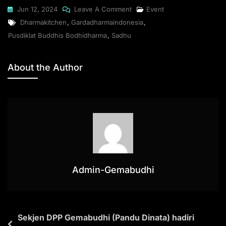
Jun 12, 2024
Leave A Comment
Event
at
c
e
ai
p
t
ar
Dharmakitchen
,
Gardadharmaindonesia
,
s
e
gr
l
y
e
Pusdiklat Buddhis Bodhidharma
,
Sadhu
A
b
a
Li
p
o
m
n
About the Author
p
o
k
k
Admin-Gemabudhi
Sekjen DPP Gemabudhi (Pandu Dinata) hadiri