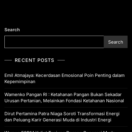
Paru
at
c
e
ai
p
t
a
s
e
gr
l
y
e
A
b
a
Li
Search
p
o
m
n
Search
p
o
k
k
RECENT POSTS
Emil Atmajaya: Kecerdasan Emosional Poin Penting dalam
Kepemimpinan
Wamenko Pangan RI : Ketahanan Pangan Bukan Sekadar
Urusan Pertanian, Melainkan Fondasi Ketahanan Nasional
Dirut Pertamina Patra Niaga Soroti Transformasi Energi
dan Peluang Karir Generasi Muda di Industri Energi