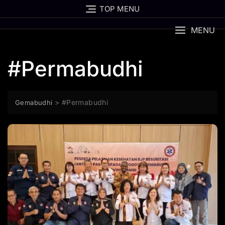
Skip
TOP MENU
to
content
MENU
#Permabudhi
>
#Permabudhi
Gemabudhi