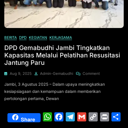
BERITA
DPD
KEGIATAN
KERJASAMA
DPD Gemabudhi Jambi Tingkatkan
Kapasitas Melalui Pelatihan Resusitasi
Jantung Paru
On
Aug 9, 2025
Admin-Gemabudhi
Comment
DPD
Jambi, 3 Agustus 2025 – Dalam upaya meningkatkan
Gemabudhi
Jambi
kesiapsiagaan dan kemampuan dalam memberikan
Tingkatkan
pertolongan pertama, Dewan
Kapasitas
Melalui
Pelatihan
W
F
T
G
C
Pr
S
Share
Resusitasi
h
a
el
m
o
in
h
Jantung