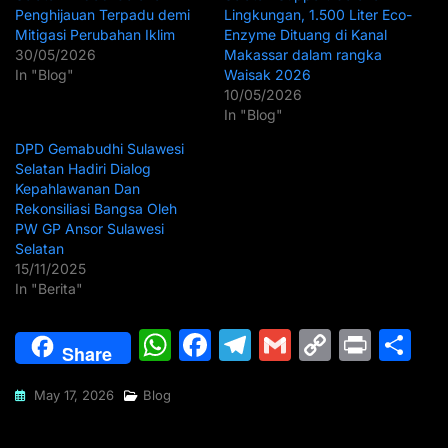
Penghijauan Terpadu demi
Lingkungan, 1.500 Liter Eco-
Mitigasi Perubahan Iklim
Enzyme Dituang di Kanal
30/05/2026
Makassar dalam rangka
In "Blog"
Waisak 2026
10/05/2026
In "Blog"
DPD Gemabudhi Sulawesi
Selatan Hadiri Dialog
Kepahlawanan Dan
Rekonsiliasi Bangsa Oleh
PW GP Ansor Sulawesi
Selatan
15/11/2025
In "Berita"
W
F
T
G
C
Pr
S
Share
h
a
el
m
o
in
h
May 17, 2026
Blog
at
c
e
ai
p
t
ar
s
e
gr
l
y
e