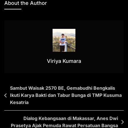
About the Author
A
b
a
Li
p
o
m
n
p
o
k
k
Viriya Kumara
Post
Sambut Waisak 2570 BE, Gemabudhi Bengkalis
Ikuti Karya Bakti dan Tabur Bunga di TMP Kusuma
navigation
Kesatria
Dialog Kebangsaan di Makassar, Anes Dwi
Prasetya Ajak Pemuda Rawat Persatuan Bangsa